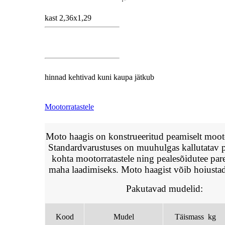
kast 2,36x1,29
hinnad kehtivad kuni kaupa jätkub
Mootorratastele
Moto haagis on konstrueeritud peamiselt mooto
Standardvarustuses on muuhulgas kallutatav 
kohta mootorratastele ning pealesõidutee par
maha laadimiseks. Moto haagist võib hoiustada
Pakutavad mudelid:
Kood
Mudel
Täismass kg