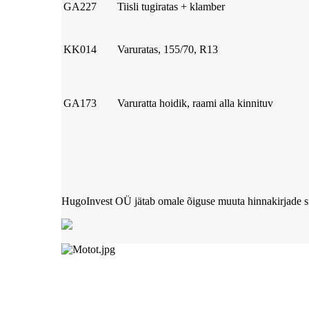
GA227
Tiisli tugiratas + klamber
KK014
Varuratas, 155/70, R13
GA173
Varuratta hoidik, raami alla kinnituv
HugoInvest OÜ jätab omale õiguse muuta hinnakirjade sis