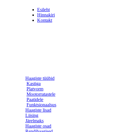
Esileht
Hinnakiri
Kontakt
Haagiste tüübid
Kastiga
Platvorm
Mootorratastele
Paatidele
Funktsionaalsus
Haagiste lisad
Liising
Järelmaks
Haagiste osad
Rendihaagised