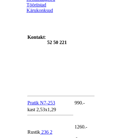
Tööriistad
Kärukonksud
Kontakt
:
52 50 221
Pratik N7-253
990.-
kast 2,53x1,29
1260.-
Rustik
236 2
.-