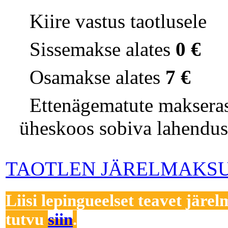
Kiire vastus taotlusele
Sissemakse alates
0 €
Osamakse alates
7 €
Ettenägematute makserask
üheskoos sobiva lahendus
TAOTLEN JÄRELMAKS
Liisi lepingueelset teavet järel
tutvu
siin
.