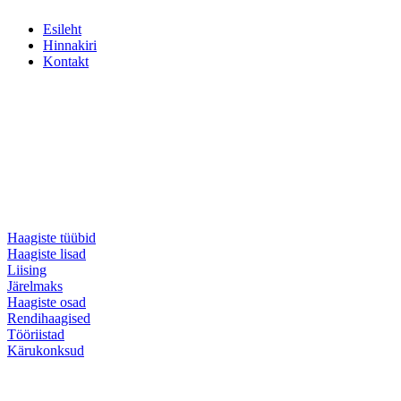
Esileht
Hinnakiri
Kontakt
Haagiste tüübid
Haagiste lisad
Liising
Järelmaks
Haagiste osad
Rendihaagised
Tööriistad
Kärukonksud